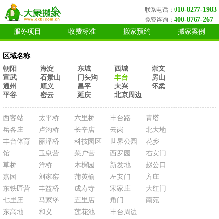
010-8277-1983
联系电话：
400-8767-267
免费咨询：
服务项目
收费标准
搬家预约
搬家案例
区域名称
朝阳
海淀
东城
西城
崇文
宣武
石景山
门头沟
丰台
房山
通州
顺义
昌平
大兴
怀柔
平谷
密云
延庆
北京周边
西客站
太平桥
六里桥
丰台路
青塔
岳各庄
卢沟桥
长辛店
云岗
北大地
丰台体育
丽泽桥
科技园区
世界公园
花乡
馆
玉泉营
菜户营
西罗园
右安门
草桥
洋桥
木樨园
新发地
赵公口
嘉园
刘家窑
蒲黄榆
左安门
方庄
东铁匠营
丰益桥
成寿寺
宋家庄
大红门
七里庄
马家堡
五里店
角门
南苑
东高地
和义
莲花池
丰台周边